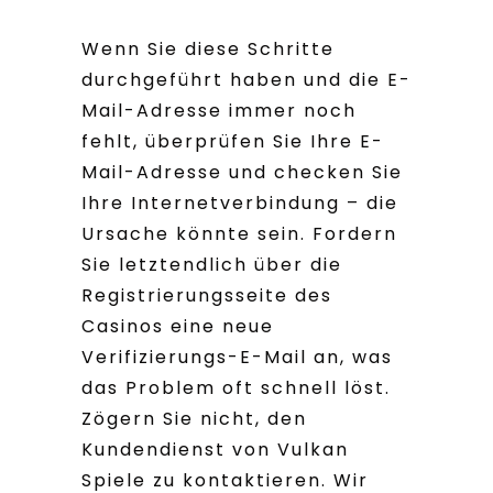
Wenn Sie diese Schritte
durchgeführt haben und die E-
Mail-Adresse immer noch
fehlt, überprüfen Sie Ihre E-
Mail-Adresse und checken Sie
Ihre Internetverbindung – die
Ursache könnte sein. Fordern
Sie letztendlich über die
Registrierungsseite des
Casinos eine neue
Verifizierungs-E-Mail an, was
das Problem oft schnell löst.
Zögern Sie nicht, den
Kundendienst von Vulkan
Spiele zu kontaktieren. Wir