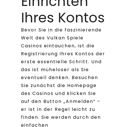
Einrichten
Ihres Kontos
Bevor Sie in die faszinierende
Welt des Vulkan Spiele
Casinos eintauchen, ist die
Registrierung Ihres Kontos der
erste essentielle Schritt. Und
das ist müheloser als Sie
eventuell denken. Besuchen
Sie zunächst die Homepage
des Casinos und klicken Sie
auf den Button „Anmelden“ –
er ist in der Regel leicht zu
finden. Sie werden durch den
einfachen