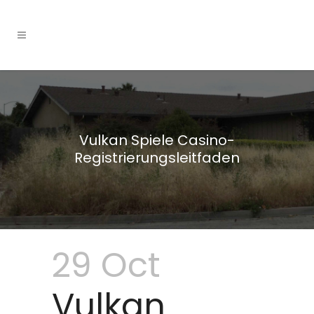
Vulkan Spiele Casino-
Registrierungsleitfaden
29 Oct
Vulkan