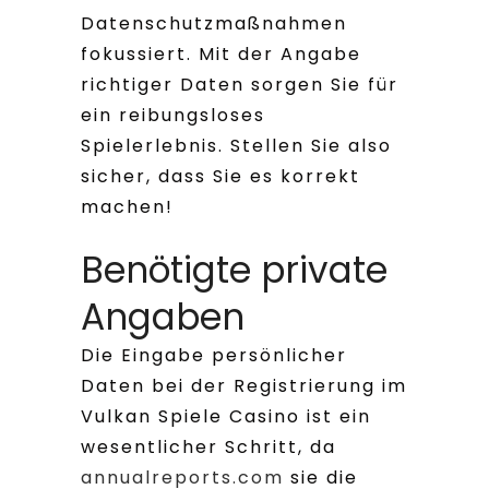
Datenschutzmaßnahmen
fokussiert. Mit der Angabe
richtiger Daten sorgen Sie für
ein reibungsloses
Spielerlebnis. Stellen Sie also
sicher, dass Sie es korrekt
machen!
Benötigte private
Angaben
Die Eingabe persönlicher
Daten bei der Registrierung im
Vulkan Spiele Casino ist ein
wesentlicher Schritt, da
annualreports.com
sie die