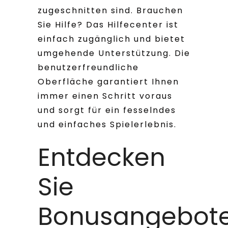
zugeschnitten sind. Brauchen
Sie Hilfe? Das Hilfecenter ist
einfach zugänglich und bietet
umgehende Unterstützung. Die
benutzerfreundliche
Oberfläche garantiert Ihnen
immer einen Schritt voraus
und sorgt für ein fesselndes
und einfaches Spielerlebnis.
Entdecken
Sie
Bonusangebot