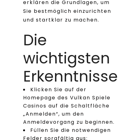
erklären die Grundlagen, um
Sie bestmöglich einzurichten
und startklar zu machen.
Die
wichtigsten
Erkenntnisse
Klicken Sie auf der
Homepage des Vulkan Spiele
Casinos auf die Schaltfläche
„Anmelden“, um den
Anmeldevorgang zu beginnen.
Füllen Sie die notwendigen
Felder sorgfältig aus: