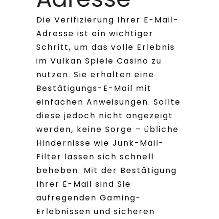
Die Verifizierung Ihrer E-Mail-
Adresse ist ein wichtiger
Schritt, um das volle Erlebnis
im Vulkan Spiele Casino zu
nutzen. Sie erhalten eine
Bestätigungs-E-Mail mit
einfachen Anweisungen. Sollte
diese jedoch nicht angezeigt
werden, keine Sorge – übliche
Hindernisse wie Junk-Mail-
Filter lassen sich schnell
beheben. Mit der Bestätigung
Ihrer E-Mail sind Sie
aufregenden Gaming-
Erlebnissen und sicheren