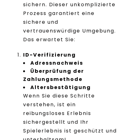
sichern. Dieser unkomplizierte
Prozess garantiert eine
sichere und
vertrauenswürdige Umgebung.
Das erwartet Sie:
ID-Verifizierung
Adressnachweis
Überprüfung der
Zahlungsmethode
Altersbestätigung
Wenn Sie diese Schritte
verstehen, ist ein
reibungsloses Erlebnis
sichergestellt und Ihr
Spielerlebnis ist geschützt und
unterhaltsam!