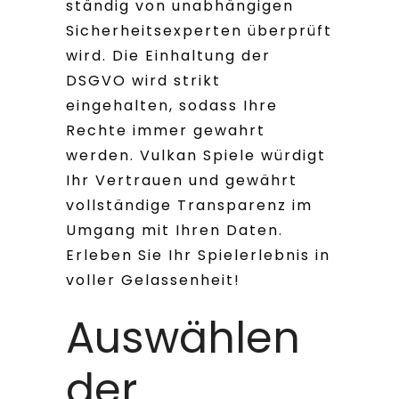
ständig von unabhängigen
Sicherheitsexperten überprüft
wird. Die Einhaltung der
DSGVO wird strikt
eingehalten, sodass Ihre
Rechte immer gewahrt
werden. Vulkan Spiele würdigt
Ihr Vertrauen und gewährt
vollständige Transparenz im
Umgang mit Ihren Daten.
Erleben Sie Ihr Spielerlebnis in
voller Gelassenheit!
Auswählen
der