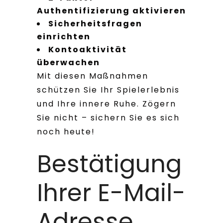
Authentifizierung aktivieren
Sicherheitsfragen
einrichten
Kontoaktivität
überwachen
Mit diesen Maßnahmen
schützen Sie Ihr Spielerlebnis
und Ihre innere Ruhe. Zögern
Sie nicht – sichern Sie es sich
noch heute!
Bestätigung
Ihrer E-Mail-
Adresse