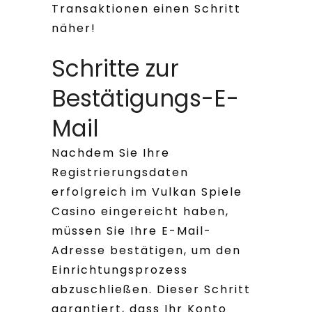
Transaktionen einen Schritt
näher!
Schritte zur
Bestätigungs-E-
Mail
Nachdem Sie Ihre
Registrierungsdaten
erfolgreich im Vulkan Spiele
Casino eingereicht haben,
müssen Sie Ihre E-Mail-
Adresse bestätigen, um den
Einrichtungsprozess
abzuschließen. Dieser Schritt
garantiert, dass Ihr Konto