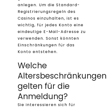
anlegen. Um die Standard-
Registrierungsregeln des
Casinos einzuhalten, ist es
wichtig, für jedes Konto eine
eindeutige E-Mail-Adresse zu
verwenden. Sonst könnten
Einschränkungen für das
Konto entstehen.
Welche
Altersbeschränkungen
gelten für die
Anmeldung?
Sie interessieren sich für