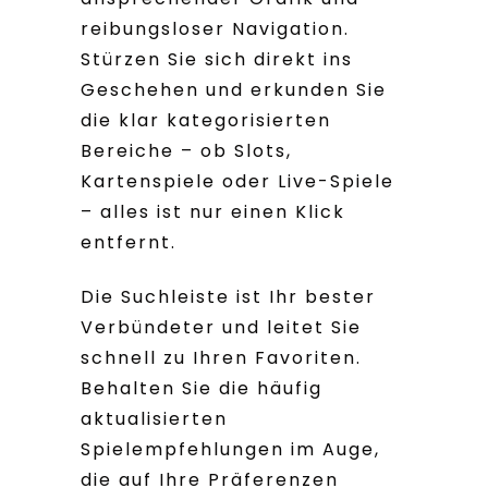
reibungsloser Navigation.
Stürzen Sie sich direkt ins
Geschehen und erkunden Sie
die klar kategorisierten
Bereiche – ob Slots,
Kartenspiele oder Live-Spiele
– alles ist nur einen Klick
entfernt.
Die Suchleiste ist Ihr bester
Verbündeter und leitet Sie
schnell zu Ihren Favoriten.
Behalten Sie die häufig
aktualisierten
Spielempfehlungen im Auge,
die auf Ihre Präferenzen