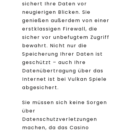
sichert Ihre Daten vor
neugierigen Blicken. Sie
genießen außerdem von einer
erstklassigen Firewall, die
sicher vor unbefugtem Zugriff
bewahrt. Nicht nur die
Speicherung Ihrer Daten ist
geschützt – auch Ihre
Datenübertragung über das
Internet ist bei Vulkan Spiele
abgesichert.
Sie müssen sich keine Sorgen
über
Datenschutzverletzungen
machen, da das Casino