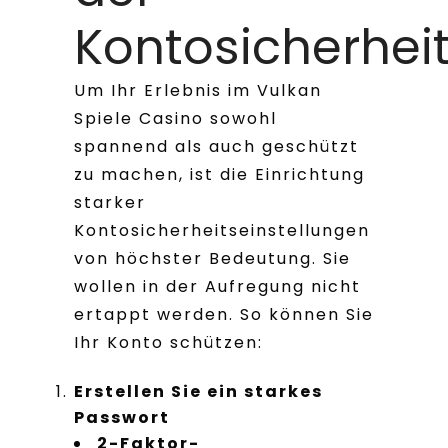
Kontosicherhei
Um Ihr Erlebnis im Vulkan
Spiele Casino sowohl
spannend als auch geschützt
zu machen, ist die Einrichtung
starker
Kontosicherheitseinstellungen
von höchster Bedeutung. Sie
wollen in der Aufregung nicht
ertappt werden. So können Sie
Ihr Konto schützen:
Erstellen Sie ein starkes
Passwort
2-Faktor-