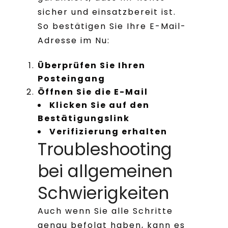
sicher und einsatzbereit ist.
So bestätigen Sie Ihre E-Mail-
Adresse im Nu:
Überprüfen Sie Ihren
Posteingang
Öffnen Sie die E-Mail
Klicken Sie auf den
Bestätigungslink
Verifizierung erhalten
Troubleshooting
bei allgemeinen
Schwierigkeiten
Auch wenn Sie alle Schritte
genau befolgt haben, kann es